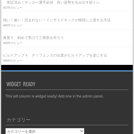
実証済み！サッカー選手必須 良い姿勢を生み出す筋トレ
657件のビュー
強い！速い！読まれない！インサイドキックが格段に上達する方法
483件のビュー
角度５ 斜めで受けて三角形を作ろう
460件のビュー
ビルドアップ４ ディフェンスの位置がビルドアップを楽にする
406件のビュー
WIDGET READY
This left column is widget ready! Add one in the admin panel.
カテゴリー
カ