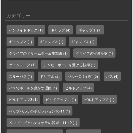
テ
ゴ
カテゴリー
リ
ー
インサイドキック
(1)
ギャップ
(4)
ギャップ１
(1)
ギャップ２
(1)
ギャップ３
(1)
ギャップ４
(1)
クライフのドリームチーム攻撃編
(1)
クライフの守備基盤
(1)
ゲームメイク
(1)
シャビ ボールを受ける技術
(1)
スルーパス
(1)
ドリブル
(2)
バルセロナ戦術
(5)
パス
(4)
パスでボールを動かす理由
(1)
ビルドアップ
(4)
ビルドアップ3
(1)
ビルドアップ１
(1)
ビルドアップ２
(1)
ペップバルサのポゼッション10-11
(1)
ペップ・グアルディオラの戦術 11-12
(1)