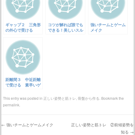
ギャップ２ 三角形
コツが解れば誰でも
強いチームとゲーム
の外心で受ける
できる！美しいスル
メイク
ーパスの方法
距離間３ 中近距離
で受ける 素早いゲ
ームメイクと距離間
を使い分けよう
This entry was posted in
正しい姿勢と筋トレ
,
骨盤から作る
. Bookmark the
permalink
.
←
強いチームとゲームメイク
正しい姿勢と筋トレ ②前傾姿勢を
知る
→