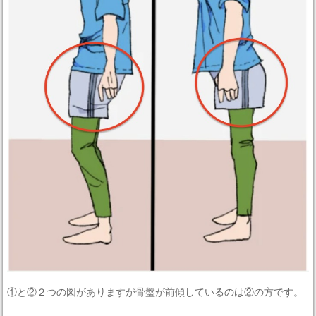
①と②２つの図がありますが骨盤が前傾しているのは②の方です。