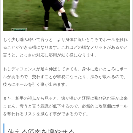
もう少し噛み砕いて言うと、より身体に近いところでボールを触れ
ることができる様になります。これはどの様なメリットがあるかと
言うと、とっさの対応に応用が効く様になります。
もしディフェンスが足を伸ばしてきても、身体に近いところにボー
ルがあるので、交わすことが容易になったり、深みが取れるので、
後ろにボールを引く事が出来ます。
また、相手の視点から見ると、懐が深いと迂闊に飛び込む事が出来
ません。奪うと言う意識が低下するので、必然的に攻撃側はボール
を奪われるリスクを減らす事ができるのです。
使える筋肉を増やせる