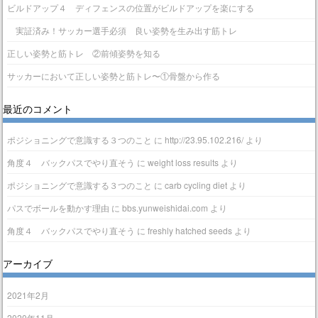
ビルドアップ４ ディフェンスの位置がビルドアップを楽にする
実証済み！サッカー選手必須 良い姿勢を生み出す筋トレ
正しい姿勢と筋トレ ②前傾姿勢を知る
サッカーにおいて正しい姿勢と筋トレ〜①骨盤から作る
最近のコメント
ポジショニングで意識する３つのこと
に
http://23.95.102.216/
より
角度４ バックパスでやり直そう
に
weight loss results
より
ポジショニングで意識する３つのこと
に
carb cycling diet
より
パスでボールを動かす理由
に
bbs.yunweishidai.com
より
角度４ バックパスでやり直そう
に
freshly hatched seeds
より
アーカイブ
2021年2月
2020年11月