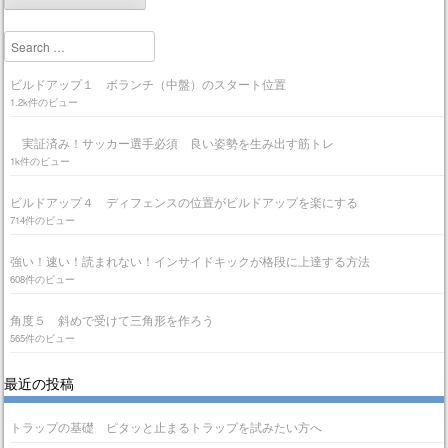
Search
ビルドアップ１ ボランチ（中盤）のスタート位置
1.2k件のビュー
実証済み！サッカー選手必須 良い姿勢を生み出す筋トレ
1k件のビュー
ビルドアップ４ ディフェンスの位置がビルドアップを楽にする
714件のビュー
強い！速い！読まれない！インサイドキックが格段に上達する方法
608件のビュー
角度５ 斜めで受けて三角形を作ろう
565件のビュー
最近の投稿
トラップの基礎 ピタッと止まるトラップを試みたい方へ