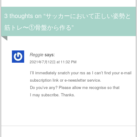
Post navigation
3 thoughts on “
サッカーにおいて正しい姿勢と
筋トレ〜①骨盤から作る
”
Reggie
says:
2021年7月12日 at 11:32 PM
I’ll immediately snatch your rss as I can’t find your e-mail
subscription link or e-newsletter service.
Do you’ve any? Please allow me recognise so that
I may subscribe. Thanks.
返信