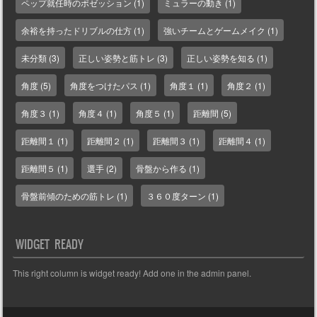
ペップ就任時のポゼッション
(1)
ミュラーの動き
(1)
余裕を持ったドリブルの仕方
(1)
強いチームとゲームメイク
(1)
未分類
(3)
正しい姿勢と筋トレ
(3)
正しい姿勢を知る
(1)
角度
(5)
角度をつけたパス
(1)
角度１
(1)
角度２
(1)
角度３
(1)
角度４
(1)
角度５
(1)
距離間
(5)
距離間１
(1)
距離間２
(1)
距離間３
(1)
距離間４
(1)
距離間５
(1)
選手
(2)
骨盤から作る
(1)
骨盤前傾のための筋トレ
(1)
３６０度ターン
(1)
WIDGET READY
This right column is widget ready! Add one in the admin panel.