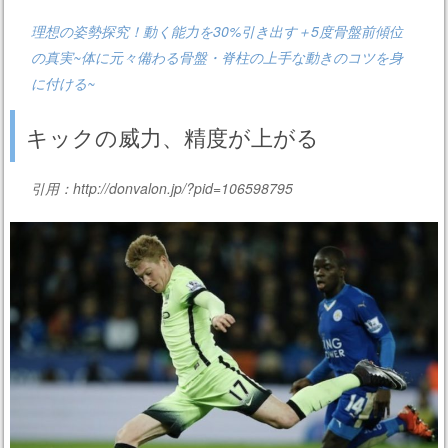
理想の姿勢探究！動く能力を30%引き出す＋5度骨盤前傾位
の真実~体に元々備わる骨盤・脊柱の上手な動きのコツを身
に付ける~
キックの威力、精度が上がる
引用：http://donvalon.jp/?pid=106598795