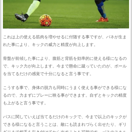
これは上の使える筋肉を増やせるに付随する事ですが、バネが生ま
れた事により、キックの威力と精度が向上します。
骨盤が前傾した事により、腹筋と背筋を効率的に使える様になるの
で、キック力が向上します。今まで懸命に蹴っていたのが、ボール
を当てるだけの感覚で十分になると言う事です。
こうする事で、身体の脱力も同時にうまく使える事ができる様にな
るので、力まずにプレーに映る事ができます。自ずとキックの精度
も上がると言う事です。
パスに関していえば当てるだけのキックで、今まで以上のキックが
できる様になると言うことは、敵にも読まれづらく出せたり、ギリ
ギリまで相手を引き付けてから出すことも可能です。パスのスキル