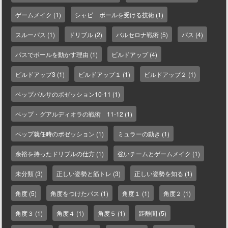
ゲームメイク
(1)
シャビ ボールを受ける技術
(1)
スルーパス
(1)
ドリブル
(2)
バルセロナ戦術
(5)
パス
(4)
パスでボールを動かす理由
(1)
ビルドアップ
(4)
ビルドアップ3
(1)
ビルドアップ１
(1)
ビルドアップ２
(1)
ペップバルサのポゼッション10-11
(1)
ペップ・グアルディオラの戦術 11-12
(1)
ペップ就任時のポゼッション
(1)
ミュラーの動き
(1)
余裕を持ったドリブルの仕方
(1)
強いチームとゲームメイク
(1)
未分類
(3)
正しい姿勢と筋トレ
(3)
正しい姿勢を知る
(1)
角度
(5)
角度をつけたパス
(1)
角度１
(1)
角度２
(1)
角度３
(1)
角度４
(1)
角度５
(1)
距離間
(5)