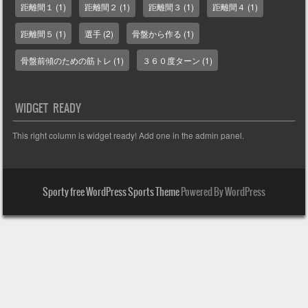
距離間１
(1)
距離間２
(1)
距離間３
(1)
距離間４
(1)
距離間５
(1)
選手
(2)
骨盤から作る
(1)
骨盤前傾のための筋トレ
(1)
３６０度ターン
(1)
WIDGET READY
This right column is widget ready! Add one in the admin panel.
Sporty free WordPress Sports Theme
Powered By WordPress