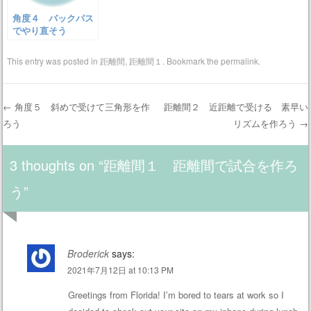
角度４ バックパス
でやり直そう
This entry was posted in
距離間
,
距離間１
. Bookmark the
permalink
.
←
角度５ 斜めで受けて三角形を作
距離間２ 近距離で受ける 素早い
ろう
リズムを作ろう
→
Post navigation
3 thoughts on “
距離間１ 距離間で試合を作ろ
う
”
Broderick
says:
2021年7月12日 at 10:13 PM
Greetings from Florida! I’m bored to tears at work so I