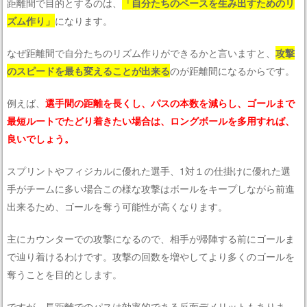
距離間で目的とするのは、
「自分たちのペースを生み出すためのリ
ズム作り」
になります。
なぜ距離間で自分たちのリズム作りができるかと言いますと、
攻撃
のスピードを最も変えることが出来る
のが距離間になるからです。
例えば、
選手間の距離を長くし、パスの本数を減らし、ゴールまで
最短ルートでたどり着きたい場合は、ロングボールを多用すれば、
良いでしょう。
スプリントやフィジカルに優れた選手、1対１の仕掛けに優れた選
手がチームに多い場合この様な攻撃はボールをキープしながら前進
出来るため、ゴールを奪う可能性が高くなります。
主にカウンターでの攻撃になるので、相手が帰陣する前にゴールま
で辿り着けるわけです。攻撃の回数を増やしてより多くのゴールを
奪うことを目的とします。
ですが、長距離でのパスは効率的である反面デメリットもありま