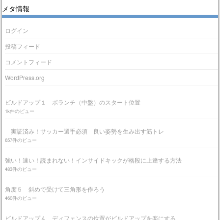
メタ情報
ログイン
投稿フィード
コメントフィード
WordPress.org
ビルドアップ１ ボランチ（中盤）のスタート位置
1k件のビュー
実証済み！サッカー選手必須 良い姿勢を生み出す筋トレ
657件のビュー
強い！速い！読まれない！インサイドキックが格段に上達する方法
483件のビュー
角度５ 斜めで受けて三角形を作ろう
460件のビュー
ビルドアップ４ ディフェンスの位置がビルドアップを楽にする