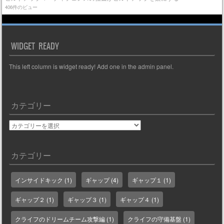
406件のビュー
WIDGET READY
This left column is widget ready! Add one in the admin panel.
カテゴリー
カ
テ
ゴ
カテゴリー
リ
ー
インサイドキック
(1)
ギャップ
(4)
ギャップ１
(1)
ギャップ２
(1)
ギャップ３
(1)
ギャップ４
(1)
クライフのドリームチーム攻撃編
(1)
クライフの守備基盤
(1)