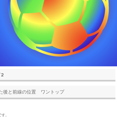
プ２
た後と前線の位置 ワントップ
sです。