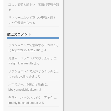
正しい姿勢と筋トレ ②前傾姿勢を知
る
サッカーにおいて正しい姿勢と筋ト
レ〜①骨盤から作る
最近のコメント
ポジショニングで意識する３つのこと
に
http://23.95.102.216/
より
角度４ バックパスでやり直そう
に
weight loss results
より
ポジショニングで意識する３つのこと
に
carb cycling diet
より
パスでボールを動かす理由
に
bbs.yunweishidai.com
より
角度４ バックパスでやり直そう
に
freshly hatched seeds
より