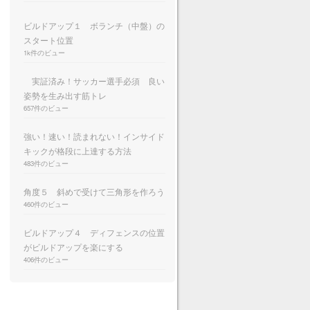
ビルドアップ１ ボランチ（中盤）の
スタート位置
1k件のビュー
実証済み！サッカー選手必須 良い
姿勢を生み出す筋トレ
657件のビュー
強い！速い！読まれない！インサイド
キックが格段に上達する方法
483件のビュー
角度５ 斜めで受けて三角形を作ろう
460件のビュー
ビルドアップ４ ディフェンスの位置
がビルドアップを楽にする
406件のビュー